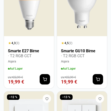
4,3
(3)
4,5
(2)
Smarte E27 Birne
Smarte GU10 Birne
· T2 RGB CCT
· T2 RGB CCT
Aqara
Aqara
Auf Lager
Auf Lager
23,99 €
23,99 €
UVP
UVP
19,99 €
19,99 €
−12 %
−13 %