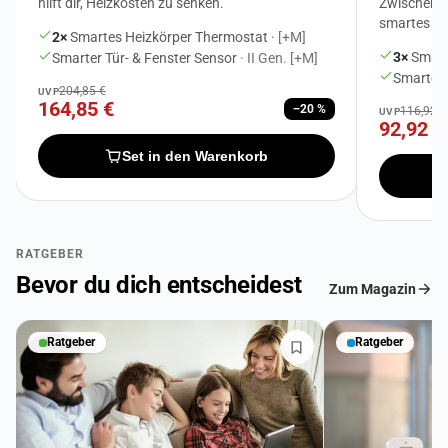
hilft dir, Heizkosten zu senken.
Zwischenste
smartes Li
2×
Smartes Heizkörper Thermostat
· [+M]
3×
Smart
Smarter Tür- & Fenster Sensor
· II Gen. [+M]
Smarter
204,85 €
UVP
164,85 €
−20 %
116,92 €
UVP
92,92 €
Set in den Warenkorb
RATGEBER
Bevor du dich entscheidest
Zum Magazin
Ratgeber
Ratgeber