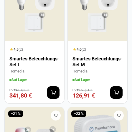
4,5
(2)
4,0
(2)
Smartes Beleuchtungs-
Smartes Beleuchtungs-
Set L
Set M
Homedia
Homedia
Auf Lager
Auf Lager
413,80 €
161,91 €
UVP
UVP
341,80 €
126,91 €
−21 %
−23 %