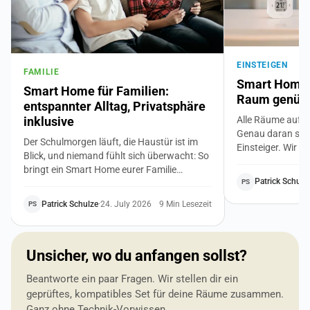
EINSTEIGEN
FAMILIE
Smart Home f
Smart Home für Familien:
Raum genügt 
entspannter Alltag, Privatsphäre
Alle Räume auf 
inklusive
Genau daran sche
Der Schulmorgen läuft, die Haustür ist im
Einsteiger. Wir z
Blick, und niemand fühlt sich überwacht: So
Weg ins Smart Ho
bringt ein Smart Home eurer Familie
Bedürfnis, ein bi
Patrick Schulz
PS
Sicherheit, ruhigere Routinen und niedrigere
du achtest, damit
Nebenkosten. Mit klaren Regeln für die
zusammenpasst. 
Patrick Schulze
·
24. July 2026
9 Min Lesezeit
PS
Privatsphäre von Kindern und Großeltern.
Vorwissen.
Unsicher, wo du anfangen sollst?
Beantworte ein paar Fragen. Wir stellen dir ein
geprüftes, kompatibles Set für deine Räume zusammen.
Ganz ohne Technik-Vorwissen.