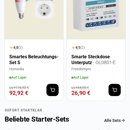
4,0
(2)
4,5
(2)
Smartes Beleuchtungs-
Smarte Steckdose
Set S
Unterputz
· OL0801-E
Homedia
Freedompro
Auf Lager
Auf Lager
116,92 €
34,90 €
UVP
UVP
92,92 €
26,90 €
SOFORT STARTKLAR
Beliebte Starter-Sets
Alle Sets