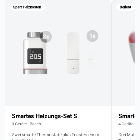
Spart Heizkosten
Beliebt
Smartes Heizungs-Set S
Smartes
3 Geräte · Bosch
4 Geräte · 
Zwei smarte Thermostate plus Fenstersensor –
Drei Matte