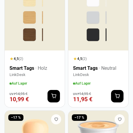
4,5
(2)
4,5
(2)
Smart Tags
· Holz
Smart Tags
· Neutral
LinkDesk
LinkDesk
Auf Lager
Auf Lager
14,95 €
14,95 €
UVP
UVP
10,99 €
11,95 €
−17 %
−17 %