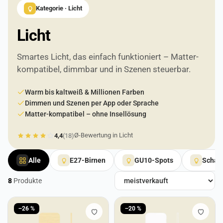
Kategorie · Licht
Licht
Smartes Licht, das einfach funktioniert – Matter-
kompatibel, dimmbar und in Szenen steuerbar.
Warm bis kaltweiß & Millionen Farben
Dimmen und Szenen per App oder Sprache
Matter-kompatibel – ohne Insellösung
Ø-Bewertung in Licht
4,4
(18)
Alle
E27-Birnen
GU10-Spots
Schalt
8
Produkte
Produkte in Licht
−26 %
−20 %