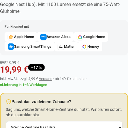
Google Nest Hub). Mit 1100 Lumen ersetzt sie eine 75-Watt-
Glühbirne.
Funktioniert mit
Apple Home
Amazon Alexa
Google Home
Samsung SmartThings
Matter
Homey
23,99 €
UVP
19,99 €
−17 %
inkl. MwSt.
· zzgl. 4,99 €
Versand
·
ab 149 € kostenlos
·
Lieferung in 1–3 Werktagen
Passt das zu deinem Zuhause?
Sag uns, welche Smart-Home-Zentrale du nutzt. Wir prüfen sofort,
ob du startklar bist.
Welche Zentrale hast du?