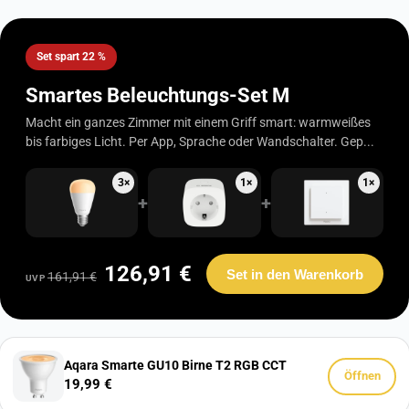
Set spart 22 %
Smartes Beleuchtungs-Set M
Macht ein ganzes Zimmer mit einem Griff smart: warmweißes
bis farbiges Licht. Per App, Sprache oder Wandschalter. Gep...
3×
1×
1×
+
+
126,91 €
Set in den Warenkorb
161,91 €
UVP
Aqara Smarte GU10 Birne T2 RGB CCT
Öffnen
19,99 €