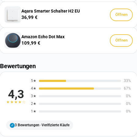
Aqara Smarter Schalter H2 EU
Öffnen
36,99 €
Amazon Echo Dot Max
Öffnen
109,99 €
Bewertungen
5★
33%
4★
67%
4,3
3★
0%
★★★★☆
2★
0%
1★
0%
3
Bewertungen ·
Verifizierte Käufe
✓