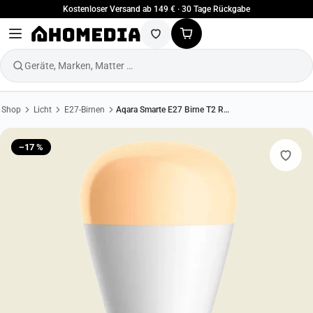
Kostenloser Versand ab 149 € · 30 Tage Rückgabe
Geräte, Marken, Matter …
Shop
Licht
E27-Birnen
Aqara Smarte E27 Birne T2 RGB CCT
−17 %