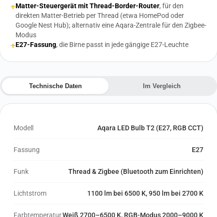
+
Matter-Steuergerät mit Thread-Border-Router
, für den
direkten Matter-Betrieb per Thread (etwa HomePod oder
Google Nest Hub); alternativ eine Aqara-Zentrale für den Zigbee-
Modus
+
E27-Fassung
, die Birne passt in jede gängige E27-Leuchte
Technische Daten
Im Vergleich
Modell
Aqara LED Bulb T2 (E27, RGB CCT)
Fassung
E27
Funk
Thread & Zigbee (Bluetooth zum Einrichten)
Lichtstrom
1100 lm bei 6500 K, 950 lm bei 2700 K
Farbtemperatur
Weiß 2700–6500 K, RGB-Modus 2000–9000 K