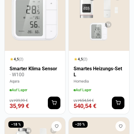
4,5
(2)
4,5
(2)
Smarter Klima Sensor
Smartes Heizungs-Set
· W100
L
Aqara
Homedia
Auf Lager
Auf Lager
39,99 €
654,54 €
UVP
UVP
35,99 €
540,54 €
−18 %
−20 %