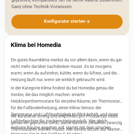
Ganz ohne Technik-Vorwissen.
Konfigurator starten
Klima bei Homedia
Ein gutes Raumklima merkst du vor allem dann, wenn du gar
nicht mehr darüber nachdenken musst. Es ist morgens
warm, wenn du aufstehst, kühler, wenn du lüftest, und die
Heizung läuft nur, wenn sie wirklich gebraucht wird.
In der Kategorie Klima findest du bei Homedia genau die
Geräte, die das möglich machen: smarte
Heizkörperthermostate für einzelne Räume, ein Thermostat
für die Fußbodenheizung, einen Klima-Sensor, der
Temperatur und Luftfeuchtigkeit im Blick behält, und einen
Wir kuratieren streng und empfehlen pro Produkttyp meist
Luftbefeuchter für trockene Heizungsluft. Wer gleich
genau ein geprüftes Gerät, damit du nicht zwischen zwanzig
mehrere Räume angehen will, startet mit dem smarten
Thermostaten wählen musst. Alle Geräte setzen auf Matter
Heizungs-Set in den Größen S, M oder L.