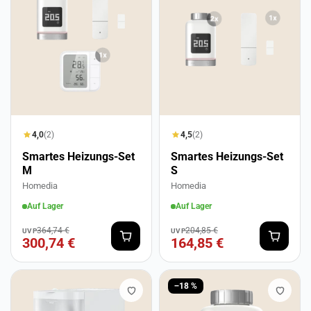
4,0
(2)
4,5
(2)
Smartes Heizungs-Set
Smartes Heizungs-Set
M
S
Homedia
Homedia
Auf Lager
Auf Lager
364,74 €
204,85 €
UVP
UVP
300,74 €
164,85 €
−18 %