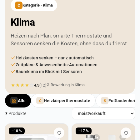
Kategorie · Klima
Klima
Heizen nach Plan: smarte Thermostate und
Sensoren senken die Kosten, ohne dass du frierst.
Heizkosten senken – ganz automatisch
Zeitpläne & Anwesenheits-Automationen
Raumklima im Blick mit Sensoren
Ø-Bewertung in Klima
4,3
(12)
Alle
Heizkörperthermostate
Fußbodenheizu
7
Produkte
Produkte in Klima
−10 %
−17 %