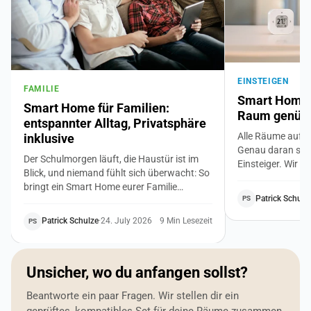
EINSTEIGEN
FAMILIE
Smart Home f
Smart Home für Familien:
Raum genügt 
entspannter Alltag, Privatsphäre
Alle Räume auf 
inklusive
Genau daran sche
Der Schulmorgen läuft, die Haustür ist im
Einsteiger. Wir z
Blick, und niemand fühlt sich überwacht: So
Weg ins Smart Ho
bringt ein Smart Home eurer Familie
Bedürfnis, ein bi
Patrick Schulz
PS
Sicherheit, ruhigere Routinen und niedrigere
du achtest, damit
Nebenkosten. Mit klaren Regeln für die
zusammenpasst. 
Patrick Schulze
·
24. July 2026
9 Min Lesezeit
PS
Privatsphäre von Kindern und Großeltern.
Vorwissen.
Unsicher, wo du anfangen sollst?
Beantworte ein paar Fragen. Wir stellen dir ein
geprüftes, kompatibles Set für deine Räume zusammen.