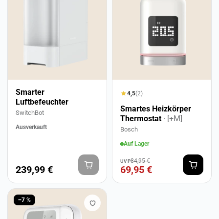
Smarter
4,5
(2)
Luftbefeuchter
Smartes Heizkörper
SwitchBot
Thermostat
· [+M]
Ausverkauft
Bosch
Auf Lager
84,95 €
UVP
239,99 €
69,95 €
−7 %