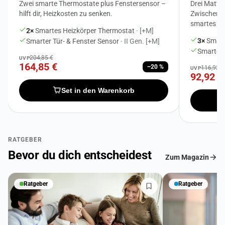
Zwei smarte Thermostate plus Fenstersensor –
Drei Matte
hilft dir, Heizkosten zu senken.
Zwischenste
smartes Li
2×
Smartes Heizkörper Thermostat
· [+M]
3×
Smart
Smarter Tür- & Fenster Sensor
· II Gen. [+M]
Smarter
204,85 €
UVP
164,85 €
−20 %
116,92 €
UVP
92,92 €
Set in den Warenkorb
RATGEBER
Bevor du dich entscheidest
Zum Magazin
Ratgeber
Ratgeber