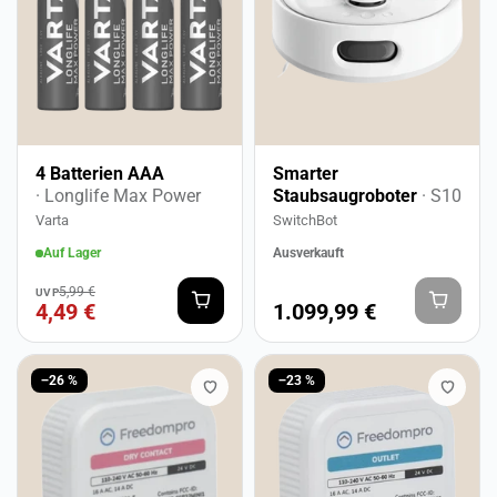
4 Batterien AAA
Smarter
· Longlife Max Power
Staubsaugroboter
· S10
Varta
SwitchBot
Auf Lager
Ausverkauft
5,99 €
UVP
4,49 €
1.099,99 €
−26 %
−23 %