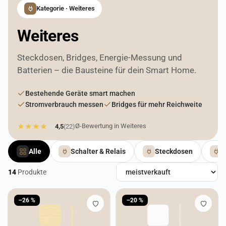
Kategorie · Weiteres
Weiteres
Steckdosen, Bridges, Energie-Messung und
Batterien – die Bausteine für dein Smart Home.
Bestehende Geräte smart machen
Stromverbrauch messen
Bridges für mehr Reichweite
Ø-Bewertung in Weiteres
4,5
(22)
Alle
Schalter & Relais
Steckdosen
B
14
Produkte
Produkte in Weiteres
−26 %
−20 %