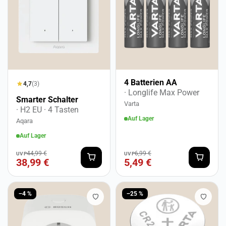
4 Batterien AA
4,7
(3)
· Longlife Max Power
Smarter Schalter
Varta
· H2 EU
· 4 Tasten
Auf Lager
Aqara
Auf Lager
44,99 €
6,99 €
UVP
UVP
38,99 €
5,49 €
−4 %
−25 %