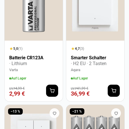
5,0
(1)
4,7
(3)
Batterie CR123A
Smarter Schalter
· Lithium
· H2 EU
· 2 Tasten
Varta
Aqara
Auf Lager
Auf Lager
4,99 €
41,99 €
UVP
UVP
2,99 €
36,99 €
−13 %
−21 %