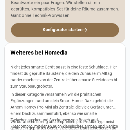
Beantworte ein paar Fragen. Wir stellen dir ein
geprüftes, kompatibles Set für deine Räume zusammen.
Ganz ohne Technik-Vorwissen.
Konfigurator starten
Weiteres bei Homedia
Nicht jedes smarte Gerät passt in eine feste Schublade. Hier
findest du geprüfte Bausteine, die dein Zuhause im Alltag
runder machen: von der Zentrale über smarte Steckdosen bis
zum Staubsaugroboter.
In dieser Kategorie versammeln wir die praktischen
Ergänzungen rund um dein Smart Home. Dazu gehört die
Athom Homey Pro Mini als Zentrale, die viele Geräte unter
einem Dach zusammenführt, ebenso wie smarte
Zwischenstecker und Steckdosen von Bosch und
Wir kuratieren streng und empfehlen pro Produkttyp meist
Freedompro, mit denen auch klassische Lampen und Geräte
genau ein geprüftes Gerät. Viele dieser Bausteine setzen auf