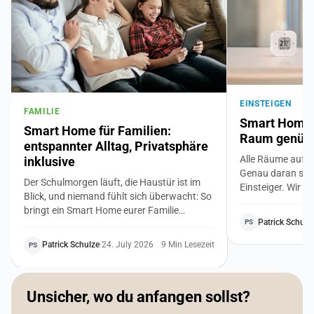
EINSTEIGEN
FAMILIE
Smart Home f
Smart Home für Familien:
Raum genügt 
entspannter Alltag, Privatsphäre
Alle Räume auf 
inklusive
Genau daran sche
Der Schulmorgen läuft, die Haustür ist im
Einsteiger. Wir z
Blick, und niemand fühlt sich überwacht: So
Weg ins Smart Ho
bringt ein Smart Home eurer Familie
Bedürfnis, ein bi
Patrick Schulz
PS
Sicherheit, ruhigere Routinen und niedrigere
du achtest, damit
Nebenkosten. Mit klaren Regeln für die
zusammenpasst. 
Patrick Schulze
·
24. July 2026
9 Min Lesezeit
PS
Privatsphäre von Kindern und Großeltern.
Vorwissen.
Unsicher, wo du anfangen sollst?