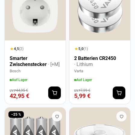
4,5
(2)
5,0
(1)
Smarter
2 Batterien CR2450
Zwischenstecker
· [+M]
· Lithium
Bosch
Varta
Auf Lager
Auf Lager
44,95 €
7,99 €
UVP
UVP
42,95 €
5,99 €
−25 %