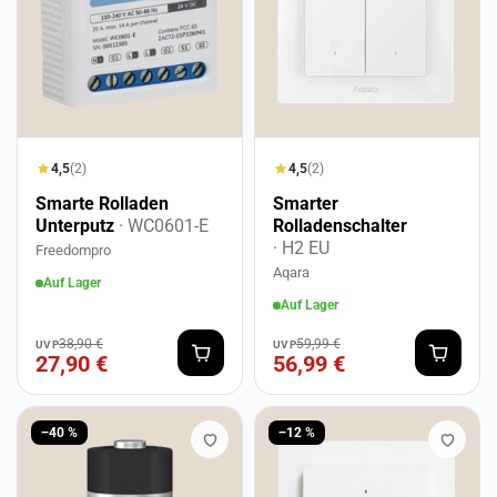
4,5
(2)
4,5
(2)
Smarte Rolladen
Smarter
Unterputz
· WC0601-E
Rolladenschalter
· H2 EU
Freedompro
Aqara
Auf Lager
Auf Lager
38,90 €
59,99 €
UVP
UVP
27,90 €
56,99 €
−40 %
−12 %