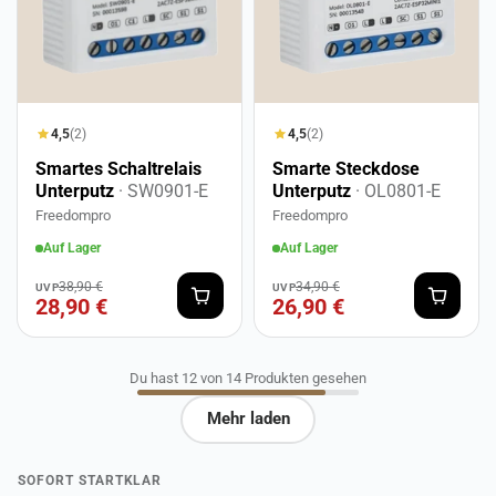
4,5
(2)
4,5
(2)
Smartes Schaltrelais
Smarte Steckdose
Unterputz
· SW0901-E
Unterputz
· OL0801-E
Freedompro
Freedompro
Auf Lager
Auf Lager
38,90 €
34,90 €
UVP
UVP
28,90 €
26,90 €
Du hast 12 von 14 Produkten gesehen
Mehr laden
SOFORT STARTKLAR