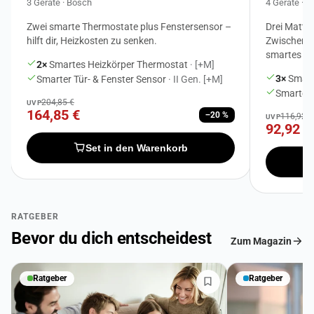
3 Geräte · Bosch
4 Geräte · 
Zwei smarte Thermostate plus Fenstersensor –
Drei Matte
hilft dir, Heizkosten zu senken.
Zwischenste
smartes Li
2×
Smartes Heizkörper Thermostat
· [+M]
3×
Smart
Smarter Tür- & Fenster Sensor
· II Gen. [+M]
Smarter
204,85 €
UVP
164,85 €
−20 %
116,92 €
UVP
92,92 €
Set in den Warenkorb
RATGEBER
Bevor du dich entscheidest
Zum Magazin
Ratgeber
Ratgeber