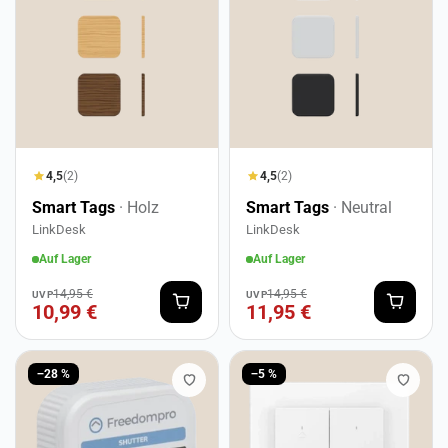
4,5
(2)
4,5
(2)
Smart Tags
· Holz
Smart Tags
· Neutral
LinkDesk
LinkDesk
Auf Lager
Auf Lager
14,95 €
14,95 €
UVP
UVP
10,99 €
11,95 €
−28 %
−5 %