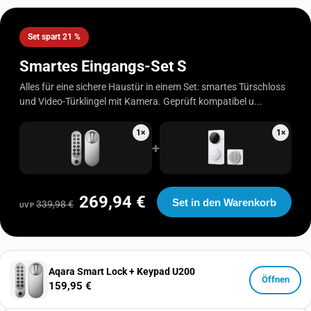
Set spart 21 %
Smartes Eingangs-Set S
Alles für eine sichere Haustür in einem Set: smartes Türschloss
und Video-Türklingel mit Kamera. Geprüft kompatibel u...
1×
1×
+
269,94 €
Set in den Warenkorb
339,98 €
UVP
Aqara Smart Lock + Keypad U200
Öffnen
159,95 €