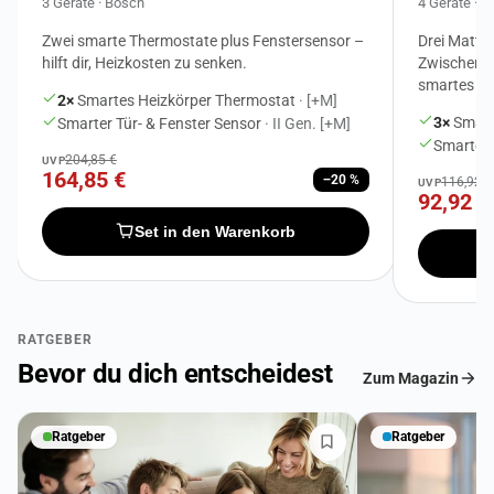
3 Geräte · Bosch
4 Geräte · 
Zwei smarte Thermostate plus Fenstersensor –
Drei Matte
hilft dir, Heizkosten zu senken.
Zwischenste
smartes Li
2×
Smartes Heizkörper Thermostat
· [+M]
3×
Smart
Smarter Tür- & Fenster Sensor
· II Gen. [+M]
Smarter
204,85 €
UVP
164,85 €
−20 %
116,92 €
UVP
92,92 €
Set in den Warenkorb
RATGEBER
Bevor du dich entscheidest
Zum Magazin
Ratgeber
Ratgeber