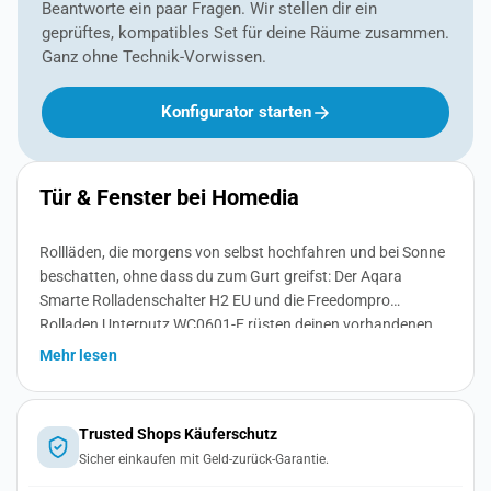
Beantworte ein paar Fragen. Wir stellen dir ein
geprüftes, kompatibles Set für deine Räume zusammen.
Ganz ohne Technik-Vorwissen.
Konfigurator starten
Tür & Fenster bei Homedia
Rollläden, die morgens von selbst hochfahren und bei Sonne
beschatten, ohne dass du zum Gurt greifst: Der Aqara
Smarte Rolladenschalter H2 EU und die Freedompro
Rolladen Unterputz WC0601-E rüsten deinen vorhandenen
Motor nach und steuern ihn per App, Zeitplan oder Sprache.
Mehr lesen
Beide funken über Matter und arbeiten mit Apple Home,
Alexa, Google Home und Home Assistant zusammen.
Trusted Shops Käuferschutz
Sicher einkaufen mit Geld-zurück-Garantie.