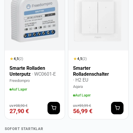
4,5
(2)
4,5
(2)
Smarte Rolladen
Smarter
Unterputz
· WC0601-E
Rolladenschalter
· H2 EU
Freedompro
Aqara
Auf Lager
Auf Lager
38,90 €
59,99 €
UVP
UVP
27,90 €
56,99 €
SOFORT STARTKLAR