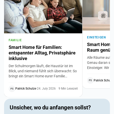
EINSTEIGEN
FAMILIE
Smart Home f
Smart Home für Familien:
Raum genügt 
entspannter Alltag, Privatsphäre
Alle Räume auf 
inklusive
Genau daran sche
Der Schulmorgen läuft, die Haustür ist im
Einsteiger. Wir z
Blick, und niemand fühlt sich überwacht: So
Weg ins Smart Ho
bringt ein Smart Home eurer Familie
Bedürfnis, ein bi
Patrick Schulz
PS
Sicherheit, ruhigere Routinen und niedrigere
du achtest, damit
Nebenkosten. Mit klaren Regeln für die
zusammenpasst. 
Patrick Schulze
·
24. July 2026
9 Min Lesezeit
PS
Privatsphäre von Kindern und Großeltern.
Vorwissen.
Unsicher, wo du anfangen sollst?