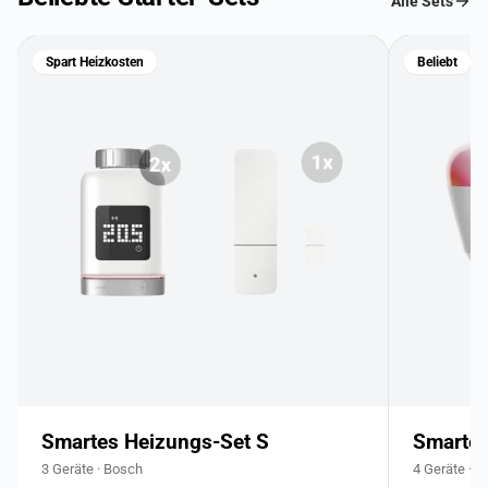
Alle Sets
Spart Heizkosten
Beliebt
Smartes Heizungs-Set S
Smartes
3 Geräte · Bosch
4 Geräte · 