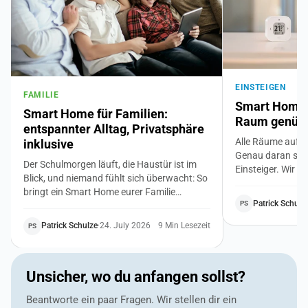
EINSTEIGEN
FAMILIE
Smart Home f
Smart Home für Familien:
Raum genügt 
entspannter Alltag, Privatsphäre
Alle Räume auf 
inklusive
Genau daran sche
Der Schulmorgen läuft, die Haustür ist im
Einsteiger. Wir z
Blick, und niemand fühlt sich überwacht: So
Weg ins Smart Ho
bringt ein Smart Home eurer Familie
Bedürfnis, ein bi
Patrick Schulz
PS
Sicherheit, ruhigere Routinen und niedrigere
du achtest, damit
Nebenkosten. Mit klaren Regeln für die
zusammenpasst. 
Patrick Schulze
·
24. July 2026
9 Min Lesezeit
PS
Privatsphäre von Kindern und Großeltern.
Vorwissen.
Unsicher, wo du anfangen sollst?
Beantworte ein paar Fragen. Wir stellen dir ein