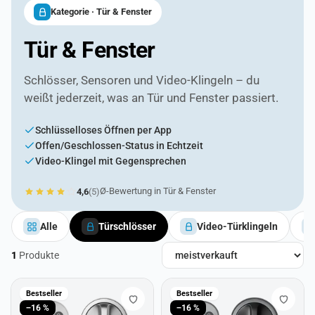
Kategorie · Tür & Fenster
Tür & Fenster
Schlösser, Sensoren und Video-Klingeln – du
weißt jederzeit, was an Tür und Fenster passiert.
Schlüsselloses Öffnen per App
Offen/Geschlossen-Status in Echtzeit
Video-Klingel mit Gegensprechen
Ø-Bewertung in Tür & Fenster
4,6
(5)
Alle
Türschlösser
Video-Türklingeln
1
Produkte
Produkte in Tür & Fenster
Bestseller
Bestseller
−16 %
−16 %