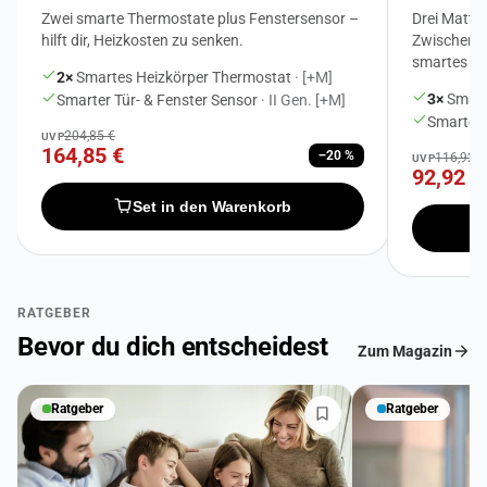
Zwei smarte Thermostate plus Fenstersensor –
Drei Matte
hilft dir, Heizkosten zu senken.
Zwischenste
smartes Li
2×
Smartes Heizkörper Thermostat
· [+M]
3×
Smart
Smarter Tür- & Fenster Sensor
· II Gen. [+M]
Smarter
204,85 €
UVP
164,85 €
−20 %
116,92 €
UVP
92,92 €
Set in den Warenkorb
RATGEBER
Bevor du dich entscheidest
Zum Magazin
Ratgeber
Ratgeber