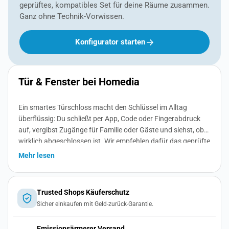
geprüftes, kompatibles Set für deine Räume zusammen.
Ganz ohne Technik-Vorwissen.
Konfigurator starten
Tür & Fenster bei Homedia
Ein smartes Türschloss macht den Schlüssel im Alltag
überflüssig: Du schließt per App, Code oder Fingerabdruck
auf, vergibst Zugänge für Familie oder Gäste und siehst, ob
wirklich abgeschlossen ist. Wir empfehlen dafür das geprüfte
Aqara Smart Lock + Keypad U200, das sich über Matter
Mehr lesen
herstellerübergreifend in dein Smart Home einbindet.
Trusted Shops Käuferschutz
Sicher einkaufen mit Geld-zurück-Garantie.
Emissionsärmerer Versand