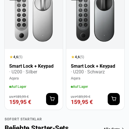
4,6
(5)
4,6
(5)
Smart Lock + Keypad
Smart Lock + Keypad
· U200
· Silber
· U200
· Schwarz
Aqara
Aqara
Auf Lager
Auf Lager
189,99 €
189,99 €
UVP
UVP
159,95 €
159,95 €
SOFORT STARTKLAR
Beliebte Starter-Sets