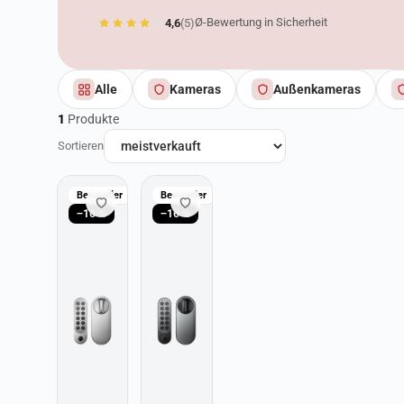
Ø-Bewertung in Sicherheit
4,6
(5)
Alle
Kameras
Außenkameras
1
Produkte
Sortieren
Produkte in Sicherhei
Bestseller
Bestseller
−16 %
−16 %