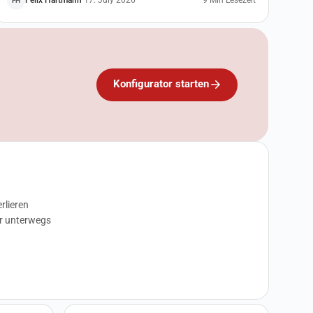
Felix Hartmann
·
17. July 2026
9 Min Lesezeit
FH
warum die günstigsten Geräte oft die wichtigsten sind.
Konfigurator starten
rlieren
ir unterwegs