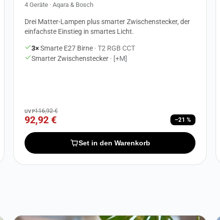
4 Geräte · Aqara & Bosch
Drei Matter-Lampen plus smarter Zwischenstecker, der
einfachste Einstieg in smartes Licht.
3×
Smarte E27 Birne
· T2 RGB CCT
Smarter Zwischenstecker
· [+M]
116,92 €
UVP
92,92 €
−21 %
Set in den Warenkorb