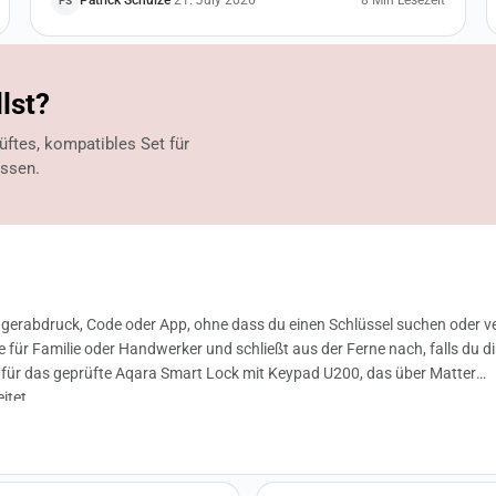
Patrick Schulze
·
21. July 2026
8 Min Lesezeit
PS
lst?
rüftes, kompatibles Set für
ssen.
gerabdruck, Code oder App, ohne dass du einen Schlüssel suchen oder ve
e für Familie oder Handwerker und schließt aus der Ferne nach, falls du d
 dafür das geprüfte Aqara Smart Lock mit Keypad U200, das über Matter
itet.