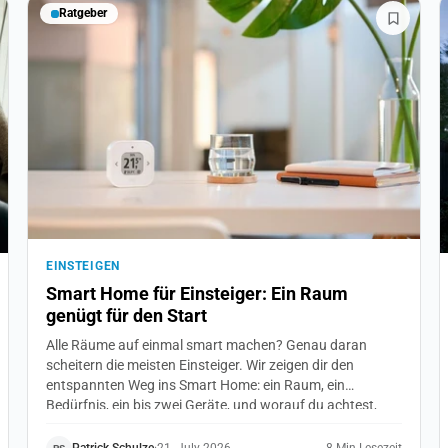
Ratgeber
EINSTEIGEN
Smart Home für Einsteiger: Ein Raum
genügt für den Start
Alle Räume auf einmal smart machen? Genau daran
scheitern die meisten Einsteiger. Wir zeigen dir den
entspannten Weg ins Smart Home: ein Raum, ein
Bedürfnis, ein bis zwei Geräte, und worauf du achtest,
damit später alles zusammenpasst. Ganz ohne Technik-
Vorwissen.