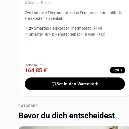
3 Geräte · Bosch
Zwei smarte Thermostate plus Fenstersensor – hilft dir,
Heizkosten zu senken.
2×
Smartes Heizkörper Thermostat
· [+M]
Smarter Tür- & Fenster Sensor
· II Gen. [+M]
204,85 €
UVP
164,85 €
−20 %
Set in den Warenkorb
RATGEBER
Bevor du dich entscheidest