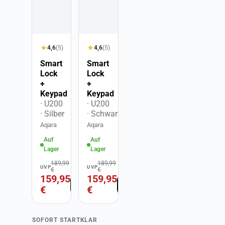
4,6
(5)
4,6
(5)
Smart
Smart
Lock
Lock
+
+
Keypad
Keypad
· U200
· U200
· Silber
· Schwarz
Aqara
Aqara
Auf
Auf
Lager
Lager
189,99
189,99
UVP
UVP
€
€
159,95
159,95
€
€
SOFORT STARTKLAR